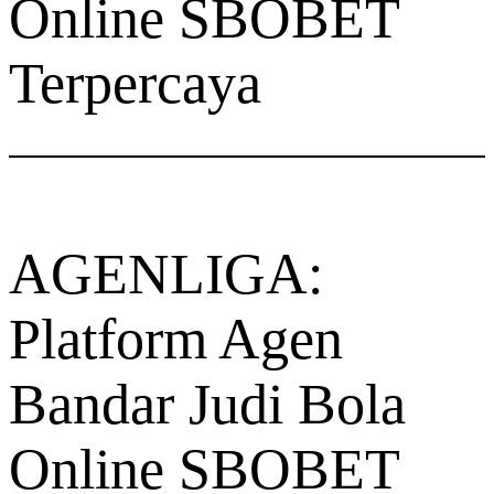
Online SBOBET
Terpercaya
AGENLIGA:
Platform Agen
Bandar Judi Bola
Online SBOBET