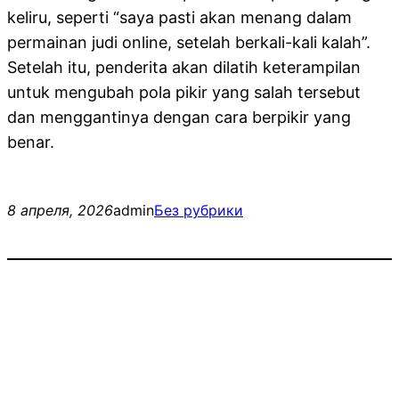
keliru, seperti “saya pasti akan menang dalam
permainan judi online, setelah berkali-kali kalah”.
Setelah itu, penderita akan dilatih keterampilan
untuk mengubah pola pikir yang salah tersebut
dan menggantinya dengan cara berpikir yang
benar.
8 апреля, 2026
admin
Без рубрики