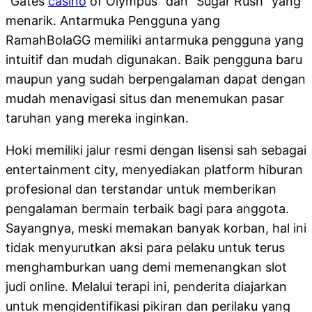
“Gates
casino
of Olympus” dan “Sugar Rush” yang
menarik. Antarmuka Pengguna yang
RamahBolaGG memiliki antarmuka pengguna yang
intuitif dan mudah digunakan. Baik pengguna baru
maupun yang sudah berpengalaman dapat dengan
mudah menavigasi situs dan menemukan pasar
taruhan yang mereka inginkan.
Hoki memiliki jalur resmi dengan lisensi sah sebagai
entertainment city, menyediakan platform hiburan
profesional dan terstandar untuk memberikan
pengalaman bermain terbaik bagi para anggota.
Sayangnya, meski memakan banyak korban, hal ini
tidak menyurutkan aksi para pelaku untuk terus
menghamburkan uang demi memenangkan slot
judi online. Melalui terapi ini, penderita diajarkan
untuk mengidentifikasi pikiran dan perilaku yang