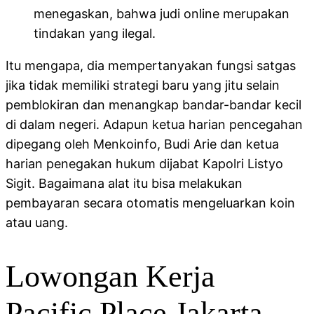
menegaskan, bahwa judi online merupakan
tindakan yang ilegal.
Itu mengapa, dia mempertanyakan fungsi satgas
jika tidak memiliki strategi baru yang jitu selain
pemblokiran dan menangkap bandar-bandar kecil
di dalam negeri. Adapun ketua harian pencegahan
dipegang oleh Menkoinfo, Budi Arie dan ketua
harian penegakan hukum dijabat Kapolri Listyo
Sigit. Bagaimana alat itu bisa melakukan
pembayaran secara otomatis mengeluarkan koin
atau uang.
Lowongan Kerja
Pacific Place Jakarta