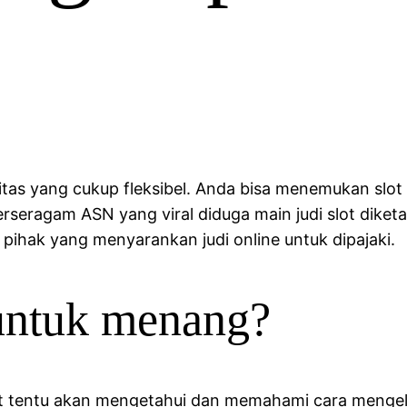
litas yang cukup fleksibel. Anda bisa menemukan slot
rseragam ASN yang viral diduga main judi slot diket
 pihak yang menyarankan judi online untuk dipajaki.
 untuk menang?
syarakat tentu akan mengetahui dan memahami cara meng