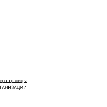
ер страницы
РГАНИЗАЦИИ