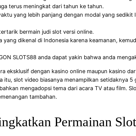
 juga terus meningkat dari tahun ke tahun.
 yang lebih panjang dengan modal yang sedikit lebi
tarik bermain judi slot versi online.
ka yang dikenal di Indonesia karena keamanan, kemu
N SLOTS88 anda dapat yakin bahwa anda mengakses
a eksklusif dengan kasino online maupun kasino da
a itu, slot video biasanya menampilkan setidaknya 5 
hkan mengadopsi tema dari acara TV atau film. Slot
kemenangan tambahan.
ingkatkan Permainan Slo