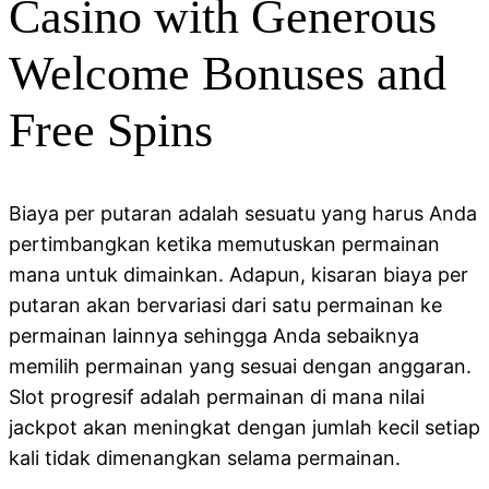
Casino with Generous
Welcome Bonuses and
Free Spins
Biaya per putaran adalah sesuatu yang harus Anda
pertimbangkan ketika memutuskan permainan
mana untuk dimainkan. Adapun, kisaran biaya per
putaran akan bervariasi dari satu permainan ke
permainan lainnya sehingga Anda sebaiknya
memilih permainan yang sesuai dengan anggaran.
Slot progresif adalah permainan di mana nilai
jackpot akan meningkat dengan jumlah kecil setiap
kali tidak dimenangkan selama permainan.