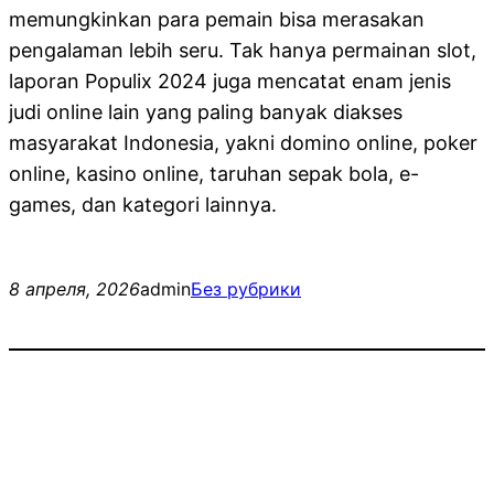
memungkinkan para pemain bisa merasakan
pengalaman lebih seru. Tak hanya permainan slot,
laporan Populix 2024 juga mencatat enam jenis
judi online lain yang paling banyak diakses
masyarakat Indonesia, yakni domino online, poker
online, kasino online, taruhan sepak bola, e-
games, dan kategori lainnya.
8 апреля, 2026
admin
Без рубрики