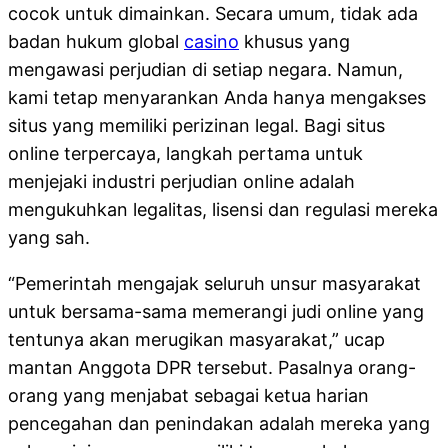
cocok untuk dimainkan. Secara umum, tidak ada
badan hukum global
casino
khusus yang
mengawasi perjudian di setiap negara. Namun,
kami tetap menyarankan Anda hanya mengakses
situs yang memiliki perizinan legal. Bagi situs
online terpercaya, langkah pertama untuk
menjejaki industri perjudian online adalah
mengukuhkan legalitas, lisensi dan regulasi mereka
yang sah.
“Pemerintah mengajak seluruh unsur masyarakat
untuk bersama-sama memerangi judi online yang
tentunya akan merugikan masyarakat,” ucap
mantan Anggota DPR tersebut. Pasalnya orang-
orang yang menjabat sebagai ketua harian
pencegahan dan penindakan adalah mereka yang