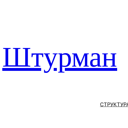
Перейти
к
содержимому
Штурман
СТРУКТУР