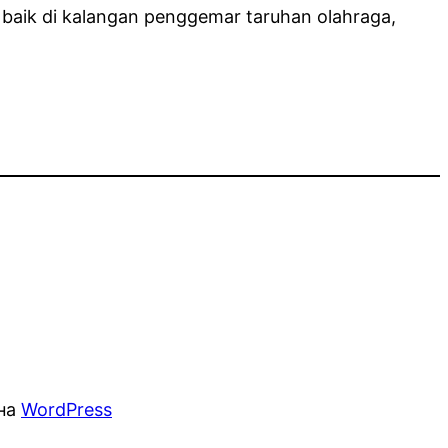
g baik di kalangan penggemar taruhan olahraga,
 на
WordPress