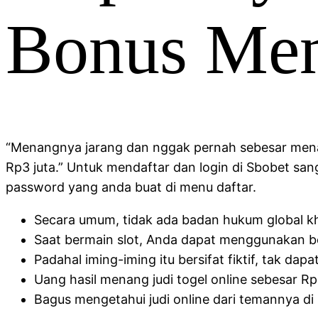
Bonus Men
“Menangnya jarang dan nggak pernah sebesar menan
Rp3 juta.” Untuk mendaftar dan login di Sbobet sang
password yang anda buat di menu daftar.
Secara umum, tidak ada badan hukum global kh
Saat bermain slot, Anda dapat menggunakan bo
Padahal iming-iming itu bersifat fiktif, tak 
Uang hasil menang judi togel online sebesar Rp
Bagus mengetahui judi online dari temannya d