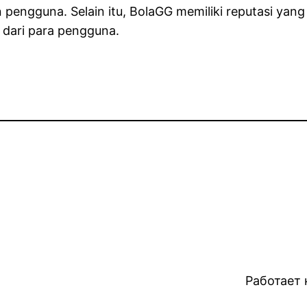
 pengguna. Selain itu, BolaGG memiliki reputasi yan
 dari para pengguna.
Работает