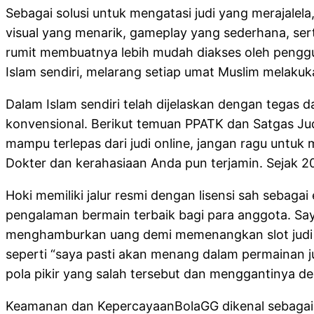
Sebagai solusi untuk mengatasi judi yang merajalela
visual yang menarik, gameplay yang sederhana, se
rumit membuatnya lebih mudah diakses oleh penggu
Islam sendiri, melarang setiap umat Muslim melakuk
Dalam Islam sendiri telah dijelaskan dengan tegas d
konvensional. Berikut temuan PPATK dan Satgas Judi 
mampu terlepas dari judi online, jangan ragu untuk 
Dokter dan kerahasiaan Anda pun terjamin. Sejak 20
Hoki memiliki jalur resmi dengan lisensi sah sebag
pengalaman bermain terbaik bagi para anggota. 
menghamburkan uang demi memenangkan slot judi onlin
seperti “saya pasti akan menang dalam permainan jud
pola pikir yang salah tersebut dan menggantinya de
Keamanan dan KepercayaanBolaGG dikenal sebagai p