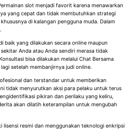
. Permainan slot menjadi favorit karena menawarkan
nya yang cepat dan tidak membutuhkan strategi
n, khususnya di kalangan pengguna muda. Dalam
.
udi baik yang dilakukan secara online maupun
i sekitar Anda atau Anda sendiri merasa tidak
 Konsultasi bisa dilakukan melalui Chat Bersama
agi setelah membanjirnya judi online.
profesional dan terstandar untuk memberikan
ini tidak menyurutkan aksi para pelaku untuk terus
gidentifikasi pikiran dan perilaku yang keliru,
enderita akan dilatih keterampilan untuk mengubah
lisensi resmi dan menggunakan teknologi enkripsi