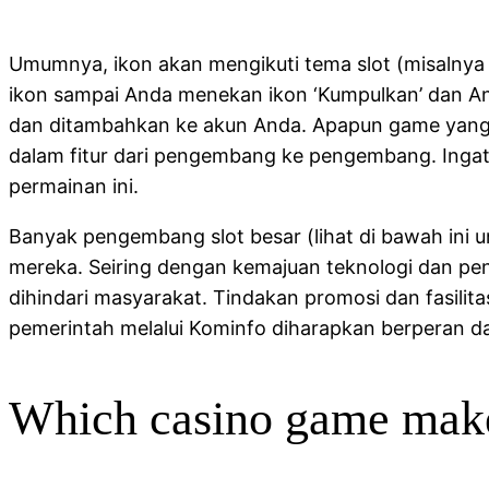
Umumnya, ikon akan mengikuti tema slot (misalnya pe
ikon sampai Anda menekan ikon ‘Kumpulkan’ dan An
dan ditambahkan ke akun Anda. Apapun game yang A
dalam fitur dari pengembang ke pengembang. Ingat
permainan ini.
Banyak pengembang slot besar (lihat di bawah ini un
mereka. Seiring dengan kemajuan teknologi dan penet
dihindari masyarakat. Tindakan promosi dan fasilitas
pemerintah melalui Kominfo diharapkan berperan d
Which casino game make