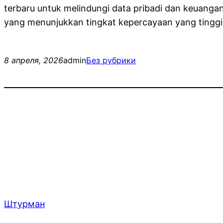
terbaru untuk melindungi data pribadi dan keuangan
yang menunjukkan tingkat kepercayaan yang tinggi
8 апреля, 2026
admin
Без рубрики
Штурман