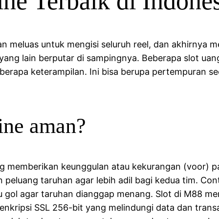
ine Terbaik di Indone
an meluas untuk mengisi seluruh reel, dan akhirnya me
 yang lain berputar di sampingnya. Beberapa slot ua
berapa keterampilan. Ini bisa berupa pertempuran se
line aman?
ng memberikan keunggulan atau kekurangan (voor) pa
eluang taruhan agar lebih adil bagi kedua tim. Conto
tu gol agar taruhan dianggap menang. Slot di M88 mem
nkripsi SSL 256-bit yang melindungi data dan trans