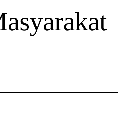
Masyarakat