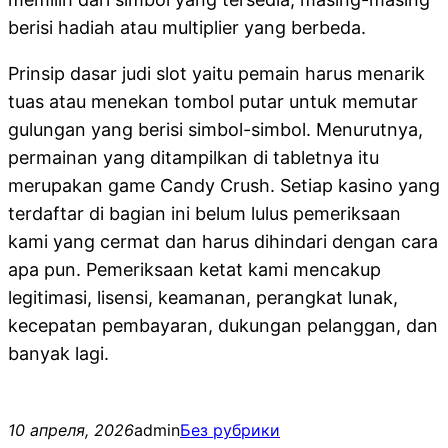
berisi hadiah atau multiplier yang berbeda.
Prinsip dasar judi slot yaitu pemain harus menarik
tuas atau menekan tombol putar untuk memutar
gulungan yang berisi simbol-simbol. Menurutnya,
permainan yang ditampilkan di tabletnya itu
merupakan game Candy Crush. Setiap kasino yang
terdaftar di bagian ini belum lulus pemeriksaan
kami yang cermat dan harus dihindari dengan cara
apa pun. Pemeriksaan ketat kami mencakup
legitimasi, lisensi, keamanan, perangkat lunak,
kecepatan pembayaran, dukungan pelanggan, dan
banyak lagi.
10 апреля, 2026
admin
Без рубрики