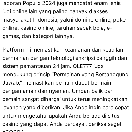
laporan Populix 2024 juga mencatat enam jenis
judi online lain yang paling banyak diakses
masyarakat Indonesia, yakni domino online, poker
online, kasino online, taruhan sepak bola, e-
games, dan kategori lainnya.
Platform ini memastikan keamanan dan keadilan
permainan dengan teknologi enkripsi canggih dan
sistem pemantauan 24 jam. OLE777 juga
mendukung prinsip “Permainan yang Bertanggung
Jawab,” memastikan pemain dapat bermain
dengan aman dan nyaman. Umpan balik dari
pemain sangat dihargai untuk terus meningkatkan
layanan yang diberikan. Jika Anda ingin cara cepat
untuk mengetahui apakah Anda berada di situs
casino yang dapat Anda percayai, periksa segel