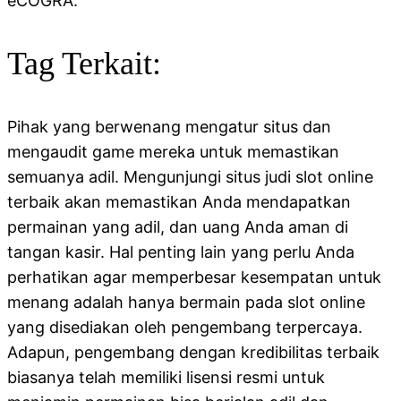
eCOGRA.
Tag Terkait:
Pihak yang berwenang mengatur situs dan
mengaudit game mereka untuk memastikan
semuanya adil. Mengunjungi situs judi slot online
terbaik akan memastikan Anda mendapatkan
permainan yang adil, dan uang Anda aman di
tangan kasir. Hal penting lain yang perlu Anda
perhatikan agar memperbesar kesempatan untuk
menang adalah hanya bermain pada slot online
yang disediakan oleh pengembang terpercaya.
Adapun, pengembang dengan kredibilitas terbaik
biasanya telah memiliki lisensi resmi untuk