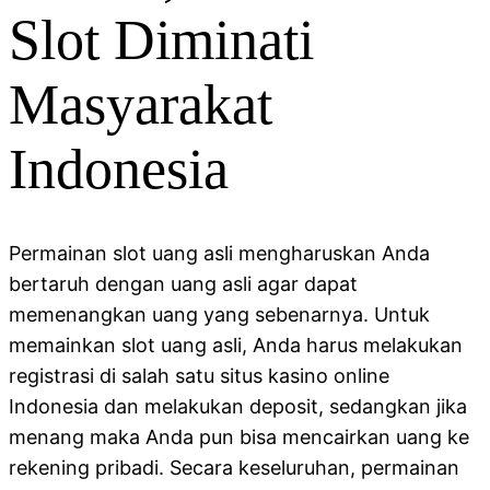
Slot Diminati
Masyarakat
Indonesia
Permainan slot uang asli mengharuskan Anda
bertaruh dengan uang asli agar dapat
memenangkan uang yang sebenarnya. Untuk
memainkan slot uang asli, Anda harus melakukan
registrasi di salah satu situs kasino online
Indonesia dan melakukan deposit, sedangkan jika
menang maka Anda pun bisa mencairkan uang ke
rekening pribadi. Secara keseluruhan, permainan