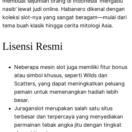
membuat sejumlah orang di Indonesia ‘mengadu
nasib’ lewat judi online. Habanero dikenal dengan
koleksi slot-nya yang sangat beragam—mulai dari
tema buah klasik hingga cerita mitologi Asia.
Lisensi Resmi
Neberapa mesin slot juga memiliki fitur bonus
atau simbol khusus, seperti Wilds dan
Scatters, yang dapat meningkatkan peluang
pemain untuk memenangkan hadiah lebih
besar.
Juraganslot merupakan salah satu situs
terbesar dan terpercaya yang menyediakan
permainan tebak angka jitu dengan tingkat