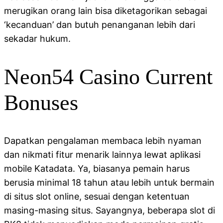
merugikan orang lain bisa diketagorikan sebagai
‘kecanduan’ dan butuh penanganan lebih dari
sekadar hukum.
Neon54 Casino Current
Bonuses
Dapatkan pengalaman membaca lebih nyaman
dan nikmati fitur menarik lainnya lewat aplikasi
mobile Katadata. Ya, biasanya pemain harus
berusia minimal 18 tahun atau lebih untuk bermain
di situs slot online, sesuai dengan ketentuan
masing-masing situs. Sayangnya, beberapa slot di