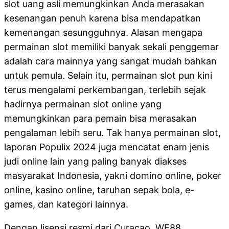
slot uang asli memungkinkan Anda merasakan
kesenangan penuh karena bisa mendapatkan
kemenangan sesungguhnya. Alasan mengapa
permainan slot memiliki banyak sekali penggemar
adalah cara mainnya yang sangat mudah bahkan
untuk pemula. Selain itu, permainan slot pun kini
terus mengalami perkembangan, terlebih sejak
hadirnya permainan slot online yang
memungkinkan para pemain bisa merasakan
pengalaman lebih seru. Tak hanya permainan slot,
laporan Populix 2024 juga mencatat enam jenis
judi online lain yang paling banyak diakses
masyarakat Indonesia, yakni domino online, poker
online, kasino online, taruhan sepak bola, e-
games, dan kategori lainnya.
Dengan lisensi resmi dari Curacao, WE88