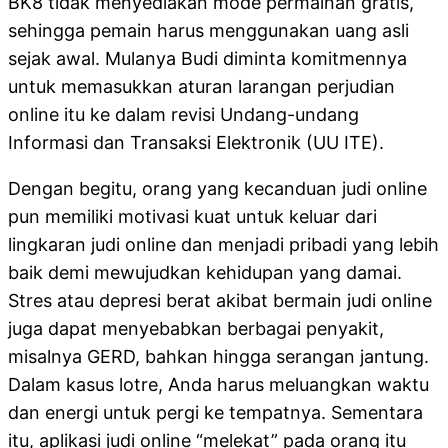
BK8 tidak menyediakan mode permainan gratis,
sehingga pemain harus menggunakan uang asli
sejak awal. Mulanya Budi diminta komitmennya
untuk memasukkan aturan larangan perjudian
online itu ke dalam revisi Undang-undang
Informasi dan Transaksi Elektronik (UU ITE).
Dengan begitu, orang yang kecanduan judi online
pun memiliki motivasi kuat untuk keluar dari
lingkaran judi online dan menjadi pribadi yang lebih
baik demi mewujudkan kehidupan yang damai.
Stres atau depresi berat akibat bermain judi online
juga dapat menyebabkan berbagai penyakit,
misalnya GERD, bahkan hingga serangan jantung.
Dalam kasus lotre, Anda harus meluangkan waktu
dan energi untuk pergi ke tempatnya. Sementara
itu, aplikasi judi online “melekat” pada orang itu