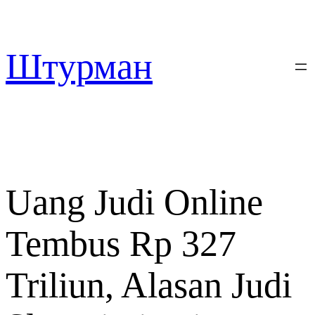
Перейти
к
содержимому
Штурман
Uang Judi Online
Tembus Rp 327
Triliun, Alasan Judi