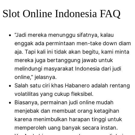
Slot Online Indonesia FAQ
“Jadi mereka menunggu sifatnya, kalau
enggak ada permintaan men-take down diam
aja. Tapi kali ini tidak akan begitu, kami minta
mereka juga bertanggung jawab untuk
melindungi masyarakat Indonesia dari judi
online,” jelasnya.
Salah satu ciri khas Habanero adalah rentang
volatilitas yang cukup fleksibel.
Biasanya, permainan judi online mudah
menjebak dan membuat orang ketagihan
karena menimbulkan harapan tinggi untuk
memperoleh uang banyak secara instan.