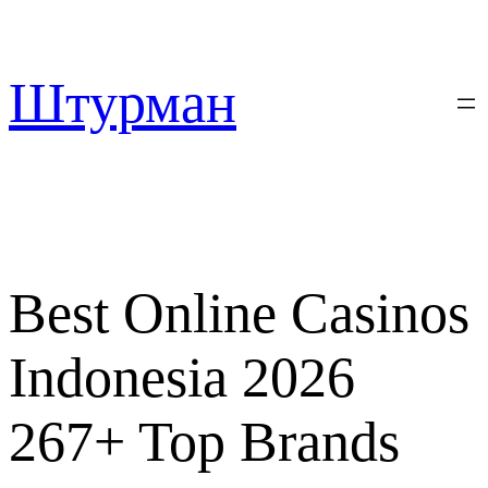
Перейти
к
содержимому
Штурман
Best Online Casinos
Indonesia 2026
267+ Top Brands