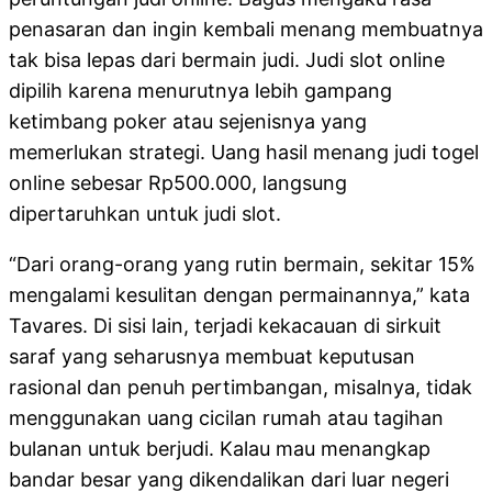
penasaran dan ingin kembali menang membuatnya
tak bisa lepas dari bermain judi. Judi slot online
dipilih karena menurutnya lebih gampang
ketimbang poker atau sejenisnya yang
memerlukan strategi. Uang hasil menang judi togel
online sebesar Rp500.000, langsung
dipertaruhkan untuk judi slot.
“Dari orang-orang yang rutin bermain, sekitar 15%
mengalami kesulitan dengan permainannya,” kata
Tavares. Di sisi lain, terjadi kekacauan di sirkuit
saraf yang seharusnya membuat keputusan
rasional dan penuh pertimbangan, misalnya, tidak
menggunakan uang cicilan rumah atau tagihan
bulanan untuk berjudi. Kalau mau menangkap
bandar besar yang dikendalikan dari luar negeri