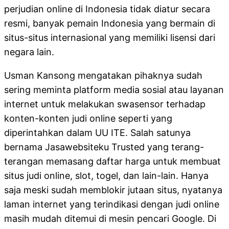
perjudian online di Indonesia tidak diatur secara
resmi, banyak pemain Indonesia yang bermain di
situs-situs internasional yang memiliki lisensi dari
negara lain.
Usman Kansong mengatakan pihaknya sudah
sering meminta platform media sosial atau layanan
internet untuk melakukan swasensor terhadap
konten-konten judi online seperti yang
diperintahkan dalam UU ITE. Salah satunya
bernama Jasawebsiteku Trusted yang terang-
terangan memasang daftar harga untuk membuat
situs judi online, slot, togel, dan lain-lain. Hanya
saja meski sudah memblokir jutaan situs, nyatanya
laman internet yang terindikasi dengan judi online
masih mudah ditemui di mesin pencari Google. Di