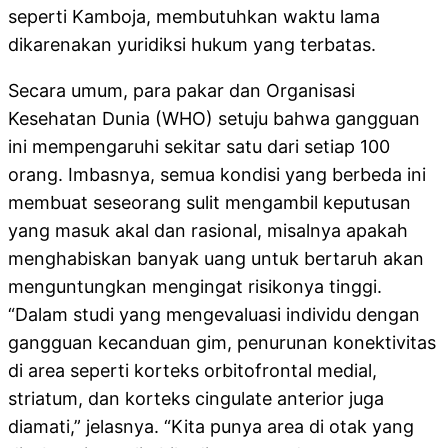
seperti Kamboja, membutuhkan waktu lama
dikarenakan yuridiksi hukum yang terbatas.
Secara umum, para pakar dan Organisasi
Kesehatan Dunia (WHO) setuju bahwa gangguan
ini mempengaruhi sekitar satu dari setiap 100
orang. Imbasnya, semua kondisi yang berbeda ini
membuat seseorang sulit mengambil keputusan
yang masuk akal dan rasional, misalnya apakah
menghabiskan banyak uang untuk bertaruh akan
menguntungkan mengingat risikonya tinggi.
“Dalam studi yang mengevaluasi individu dengan
gangguan kecanduan gim, penurunan konektivitas
di area seperti korteks orbitofrontal medial,
striatum, dan korteks cingulate anterior juga
diamati,” jelasnya. “Kita punya area di otak yang