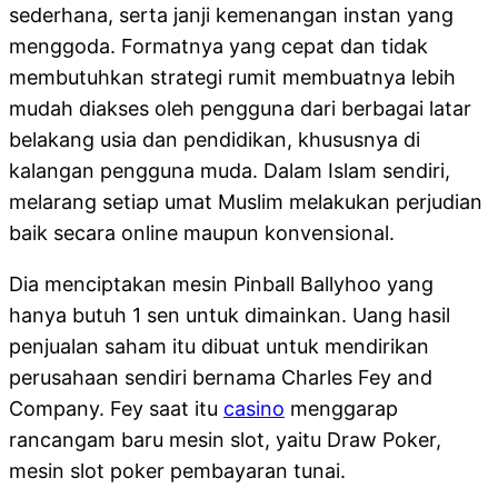
sederhana, serta janji kemenangan instan yang
menggoda. Formatnya yang cepat dan tidak
membutuhkan strategi rumit membuatnya lebih
mudah diakses oleh pengguna dari berbagai latar
belakang usia dan pendidikan, khususnya di
kalangan pengguna muda. Dalam Islam sendiri,
melarang setiap umat Muslim melakukan perjudian
baik secara online maupun konvensional.
Dia menciptakan mesin Pinball Ballyhoo yang
hanya butuh 1 sen untuk dimainkan. Uang hasil
penjualan saham itu dibuat untuk mendirikan
perusahaan sendiri bernama Charles Fey and
Company. Fey saat itu
casino
menggarap
rancangam baru mesin slot, yaitu Draw Poker,
mesin slot poker pembayaran tunai.