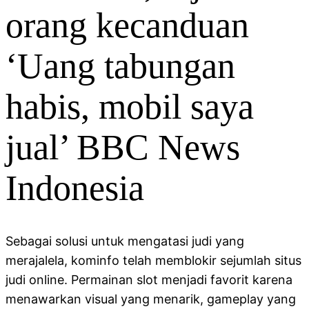
orang kecanduan
‘Uang tabungan
habis, mobil saya
jual’ BBC News
Indonesia
Sebagai solusi untuk mengatasi judi yang
merajalela, kominfo telah memblokir sejumlah situs
judi online. Permainan slot menjadi favorit karena
menawarkan visual yang menarik, gameplay yang