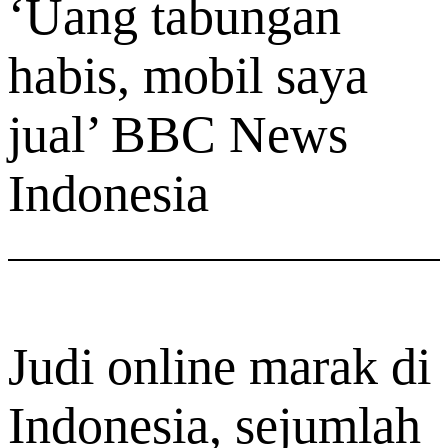
‘Uang tabungan
habis, mobil saya
jual’ BBC News
Indonesia
Judi online marak di
Indonesia, sejumlah