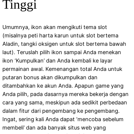
Tinggi
Umumnya, ikon akan mengikuti tema slot
(misalnya peti harta karun untuk slot bertema
Aladin, tangki oksigen untuk slot bertema bawah
laut). Teruslah pilih ikon sampai Anda menekan
ikon ‘Kumpulkan’ dan Anda kembali ke layar
permainan awal. Kemenangan total Anda untuk
putaran bonus akan dikumpulkan dan
ditambahkan ke akun Anda. Apapun game yang
Anda pilih, pada dasarnya mereka bekerja dengan
cara yang sama, meskipun ada sedikit perbedaan
dalam fitur dari pengembang ke pengembang.
Ingat, sering kali Anda dapat ‘mencoba sebelum
membeli’ dan ada banyak situs web yang